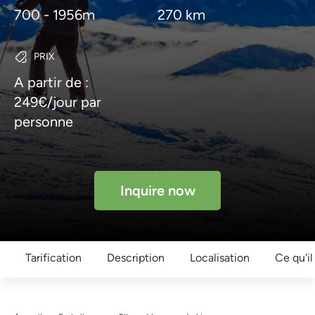
700 - 1956m
270 km
PRIX
A partir de :
249€/jour par
personne
Inquire now
Tarification
Description
Localisation
Ce qu'il