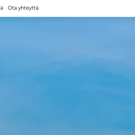
tä
Ota yhteyttä