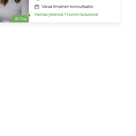
Varaa ilmainen konsultaatio
Vastaa yleensä 1 tunnin kuluessa!
Tina