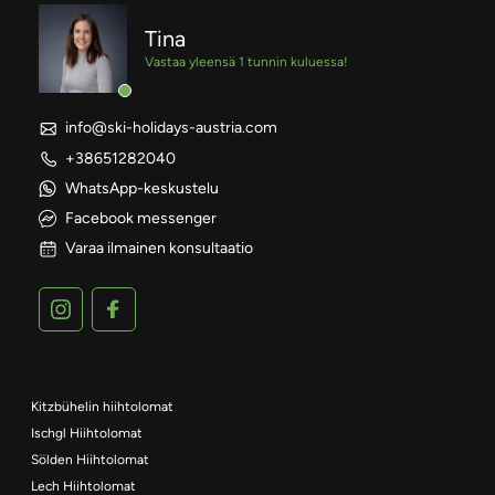
Tina
Vastaa yleensä 1 tunnin kuluessa!
info@ski-holidays-austria.com
+38651282040
WhatsApp-keskustelu
Facebook messenger
Varaa ilmainen konsultaatio
Kitzbühelin hiihtolomat
Ischgl Hiihtolomat
Sölden Hiihtolomat
Lech Hiihtolomat