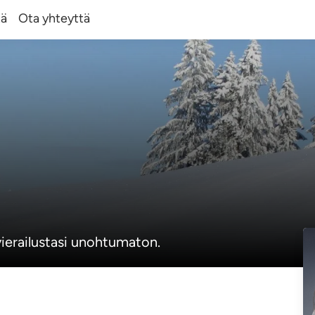
tä
Ota yhteyttä
-vierailustasi unohtumaton.