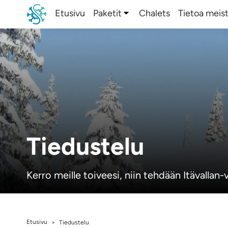
Etusivu
Paketit
Chalets
Tietoa meis
Tiedustelu
Kerro meille toiveesi, niin tehdään Itävallan
Etusivu
>
Tiedustelu