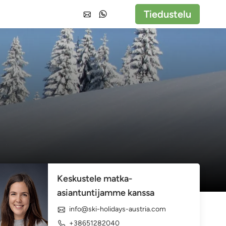
Tiedustelu
Keskustele matka-
asiantuntijamme kanssa
info@ski-holidays-austria.com
+38651282040