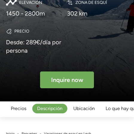
ELEVACIÓN
ZONA DE ESQUÍ
1450 - 2800m
302 km
PRECIO
Desde: 289€/día por
persona
Inquire now
Precios
Descripción
Ubicación
Lo que hay q
Inicio
Paquetes
Vacaciones de esquí en Lech