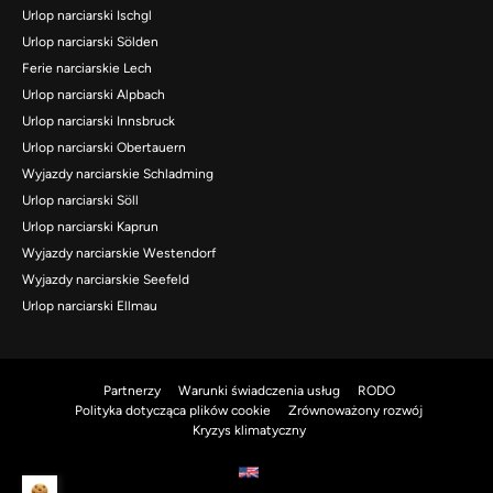
Urlop narciarski Ischgl
Urlop narciarski Sölden
Ferie narciarskie Lech
Urlop narciarski Alpbach
Urlop narciarski Innsbruck
Urlop narciarski Obertauern
Wyjazdy narciarskie Schladming
Urlop narciarski Söll
Urlop narciarski Kaprun
Wyjazdy narciarskie Westendorf
Wyjazdy narciarskie Seefeld
Urlop narciarski Ellmau
Partnerzy
Warunki świadczenia usług
RODO
Polityka dotycząca plików cookie
Zrównoważony rozwój
Kryzys klimatyczny